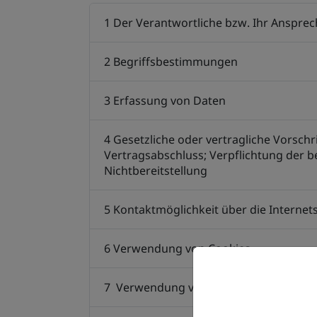
1 Der Verantwortliche bzw. Ihr Anspre
2 Begriffsbestimmungen
3 Erfassung von Daten
4 Gesetzliche oder vertragliche Vorschr
Vertragsabschluss; Verpflichtung der 
Nichtbereitstellung
5 Kontaktmöglichkeit über die Internets
6 Verwendung von Cookies
7 Verwendung von Google Maps