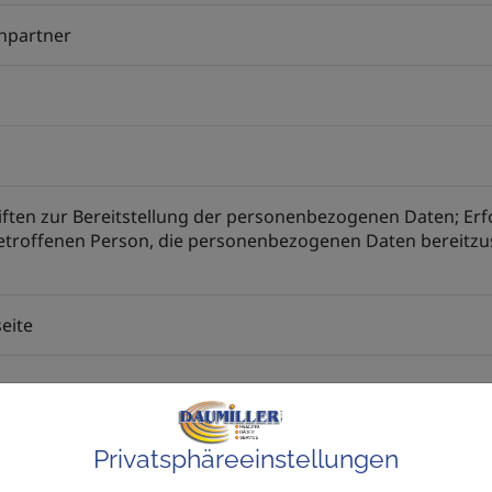
chpartner
iften zur Bereitstellung der personenbezogenen Daten; Erfo
betroffenen Person, die personenbezogenen Daten bereitzus
eite
Privatsphäre­einstellungen