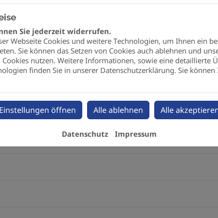
eise
nen Sie jederzeit widerrufen.
 zu externen Internetseiten
ser Webseite Cookies und weitere Technologien, um Ihnen ein b
eten. Sie können das Setzen von Cookies auch ablehnen und unse
en
Cookies nutzen. Weitere Informationen, sowie eine detaillierte Ü
ologien finden Sie in unserer Datenschutzerklärung. Sie können 
Einstellungen öffnen
Alle ablehnen
Alle akzeptiere
beitung, die von dem Verantwortlichen oder einem Dritten 
Datenschutz
Impressum